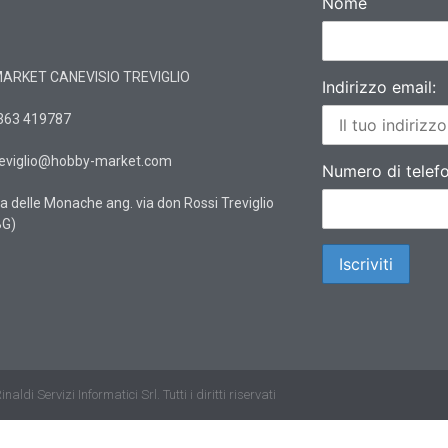
Nome
ARKET CANEVISIO TREVIGLIO
Indirizzo email:
363 419787
reviglio@hobby-market.com
Numero di telef
ia delle Monache ang. via don Rossi Treviglio
BG)
naldi Servizi Informatici Srl. Tutti i diritti riservati