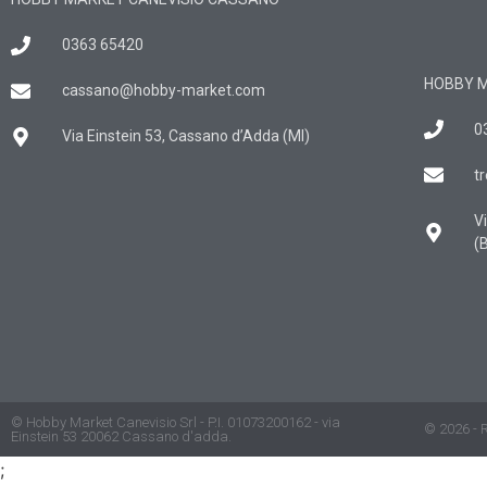
0363 65420
HOBBY M
cassano@hobby-market.com
0
Via Einstein 53, Cassano d’Adda (MI)
t
V
(
© Hobby Market Canevisio Srl - P.I. 01073200162 - via
© 2026 - Ri
Einstein 53 20062 Cassano d'adda.
;